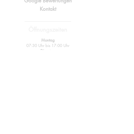
Google Bewertungen
Kontakt
Öffnungszeiten
Montag
07:30 Uhr bis 17:00 Uhr
Dienstag
07:30 Uhr bis 17:00 Uhr
Mittwoch
07:30 Uhr bis 17:00 Uhr
Donnerstag
07:30 Uhr bis 17:00 Uhr
Freitag
07:30 Uhr bis 17:00 Uhr
Kontakt
Tel.:
+49 177 38 63 726
Mob.:
+49 171 38 23 646
E-Mail:
hartmann-hm@online.de